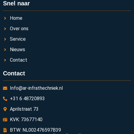
Snel naar
Home
Over ons
Service
Nieuws
Contact
Contact
Info@ar-infrathechniek.nl
+31 6 48720893
Aprilstraat 73
KVK: 73677140
BTW: NL002476597B39