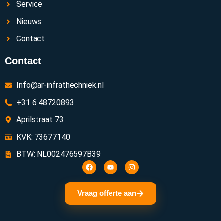
Service
Nieuws
Contact
Contact
Info@ar-infrathechniek.nl
+31 6 48720893
Aprilstraat 73
KVK: 73677140
BTW: NL002476597B39
Vraag offerte aan