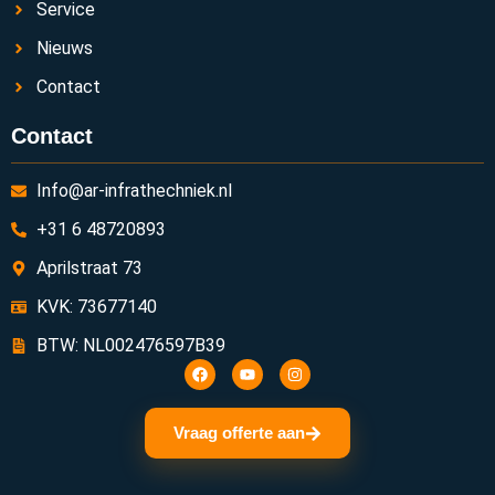
Service
Nieuws
Contact
Contact
Info@ar-infrathechniek.nl
+31 6 48720893
Aprilstraat 73
KVK: 73677140
BTW: NL002476597B39
Vraag offerte aan