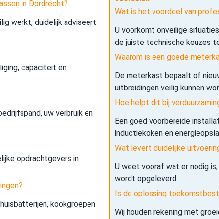
assen in Dordrecht?
Wat is het voordeel van profe
lig werkt, duidelijk adviseert
U voorkomt onveilige situatie
de juiste technische keuzes t
Waarom is een goede meterkas
iging, capaciteit en
De meterkast bepaalt of nieuw
uitbreidingen veilig kunnen wo
Hoe helpt dit bij verduurzamin
edrijfspand, uw verbruik en
Een goed voorbereide installa
inductiekoken en energieopslag 
Wat levert duidelijke uitvoerin
elijke opdrachtgevers in
U weet vooraf wat er nodig is,
wordt opgeleverd.
dingen?
Is de oplossing toekomstbes
 thuisbatterijen, kookgroepen
Wij houden rekening met groe