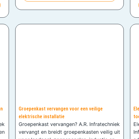
en
Groepenkast vervangen voor een veilige
El
elektrische installatie
to
iek
Groepenkast vervangen? A.R. Infratechniek
El
en
vervangt en breidt groepenkasten veilig uit
In