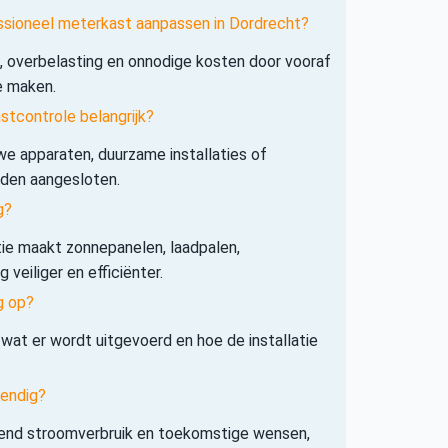
ssioneel meterkast aanpassen in Dordrecht?
s, overbelasting en onnodige kosten door vooraf
e maken.
tcontrole belangrijk?
e apparaten, duurzame installaties of
rden aangesloten.
g?
tie maakt zonnepanelen, laadpalen,
veiliger en efficiënter.
g op?
 wat er wordt uitgevoerd en hoe de installatie
tendig?
iend stroomverbruik en toekomstige wensen,