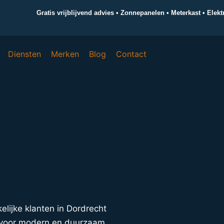
Gratis vrijblijvend advies • Zonnepanelen • Meterkast • Elek
Diensten
Merken
Blog
Contact
kelijke klanten in Dordrecht
s voor modern en duurzaam