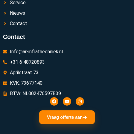
Service
Nieuws
Contact
Contact
Info@ar-infrathechniek.nl
+31 6 48720893
Aprilstraat 73
KVK: 73677140
BTW: NL002476597B39
Vraag offerte aan