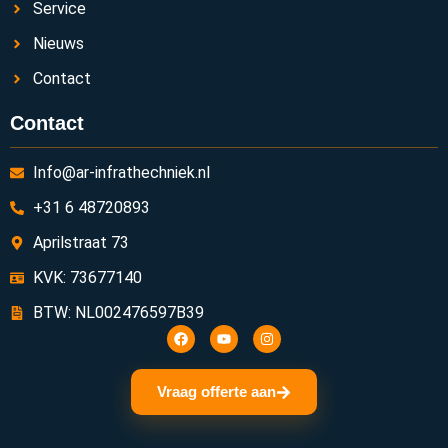
Service
Nieuws
Contact
Contact
Info@ar-infrathechniek.nl
+31 6 48720893
Aprilstraat 73
KVK: 73677140
BTW: NL002476597B39
Vraag offerte aan