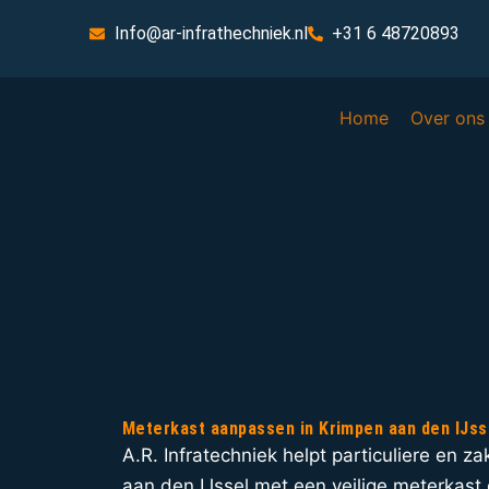
Info@ar-infrathechniek.nl
+31 6 48720893
Home
Over ons
Meterkast aanpassen in Krimpen aan den IJss
A.R. Infratechniek helpt particuliere en za
aan den IJssel met een veilige meterkast 