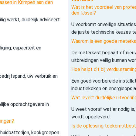
assen in Krimpen aan den
Wat is het voordeel van profe
den IJssel?
lig werkt, duidelijk adviseert
U voorkomt onveilige situatie
de juiste technische keuzes t
Waarom is een goede meterkas
iging, capaciteit en
De meterkast bepaalt of nieuw
uitbreidingen veilig kunnen wo
Hoe helpt dit bij verduurzamin
edrijfspand, uw verbruik en
Een goed voorbereide installa
inductiekoken en energieopslag 
Wat levert duidelijke uitvoerin
elijke opdrachtgevers in
U weet vooraf wat er nodig is,
wordt opgeleverd.
dingen?
Is de oplossing toekomstbes
 thuisbatterijen, kookgroepen