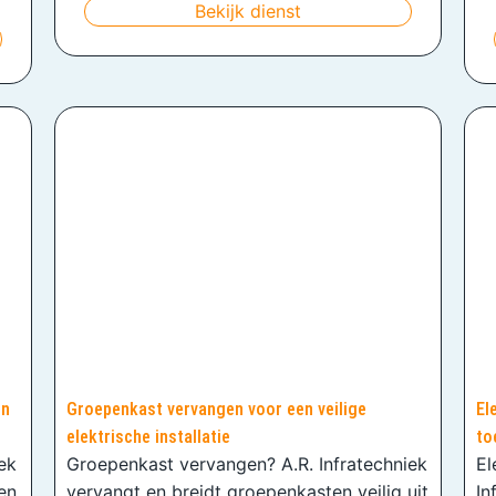
Bekijk dienst
en
Groepenkast vervangen voor een veilige
El
elektrische installatie
to
iek
Groepenkast vervangen? A.R. Infratechniek
El
en
vervangt en breidt groepenkasten veilig uit
In