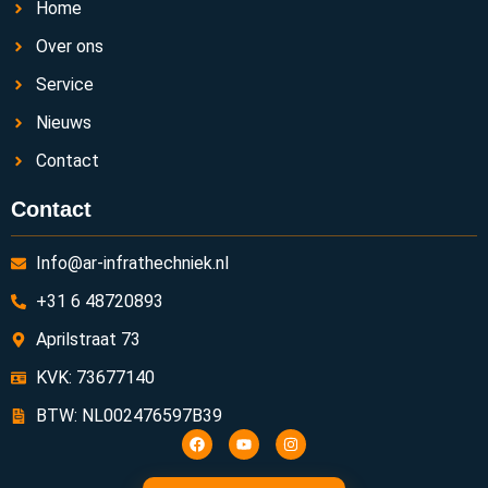
Home
Over ons
Service
Nieuws
Contact
Contact
Info@ar-infrathechniek.nl
+31 6 48720893
Aprilstraat 73
KVK: 73677140
BTW: NL002476597B39