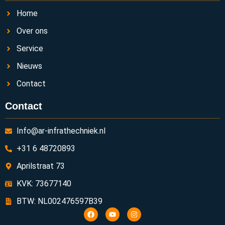
Home
Over ons
Service
Nieuws
Contact
Contact
Info@ar-infrathechniek.nl
+31 6 48720893
Aprilstraat 73
KVK: 73677140
BTW: NL002476597B39