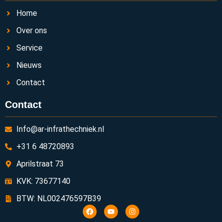
Home
Over ons
Service
Nieuws
Contact
Contact
Info@ar-infrathechniek.nl
+31 6 48720893
Aprilstraat 73
KVK: 73677140
BTW: NL002476597B39