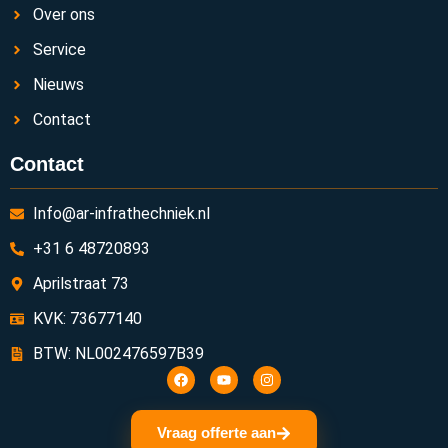
Over ons
Service
Nieuws
Contact
Contact
Info@ar-infrathechniek.nl
+31 6 48720893
Aprilstraat 73
KVK: 73677140
BTW: NL002476597B39
Vraag offerte aan