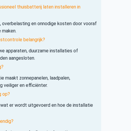
ioneel thuisbatterij laten installeren in
s, overbelasting en onnodige kosten door vooraf
e maken.
tcontrole belangrijk?
e apparaten, duurzame installaties of
rden aangesloten.
g?
tie maakt zonnepanelen, laadpalen,
veiliger en efficiënter.
g op?
 wat er wordt uitgevoerd en hoe de installatie
tendig?