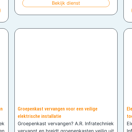
Bekijk dienst
en
Groepenkast vervangen voor een veilige
El
elektrische installatie
to
iek
Groepenkast vervangen? A.R. Infratechniek
El
en
vervangt en breidt groepenkasten veilig uit
In