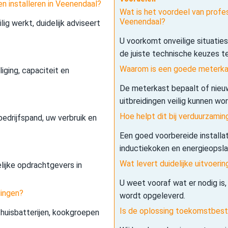
en installeren in Veenendaal?
Wat is het voordeel van profess
Veenendaal?
lig werkt, duidelijk adviseert
U voorkomt onveilige situatie
de juiste technische keuzes t
Waarom is een goede meterkas
iging, capaciteit en
De meterkast bepaalt of nieuw
uitbreidingen veilig kunnen wo
Hoe helpt dit bij verduurzamin
edrijfspand, uw verbruik en
Een goed voorbereide installa
inductiekoken en energieopslag 
Wat levert duidelijke uitvoerin
elijke opdrachtgevers in
U weet vooraf wat er nodig is,
dingen?
wordt opgeleverd.
Is de oplossing toekomstbes
 thuisbatterijen, kookgroepen