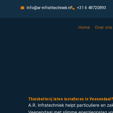
Info@ar-infrathechniek.nl
+31 6 48720893
Home
Over ons
Thuisbatterij laten installeren in Veenendaal
A.R. Infratechniek helpt particuliere en zak
Veenendaal met slimme energieopslag vo