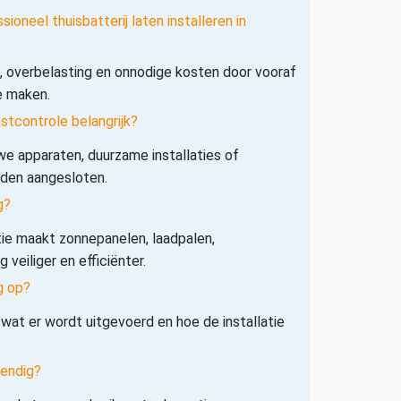
ioneel thuisbatterij laten installeren in
s, overbelasting en onnodige kosten door vooraf
e maken.
tcontrole belangrijk?
e apparaten, duurzame installaties of
rden aangesloten.
g?
tie maakt zonnepanelen, laadpalen,
veiliger en efficiënter.
g op?
 wat er wordt uitgevoerd en hoe de installatie
tendig?