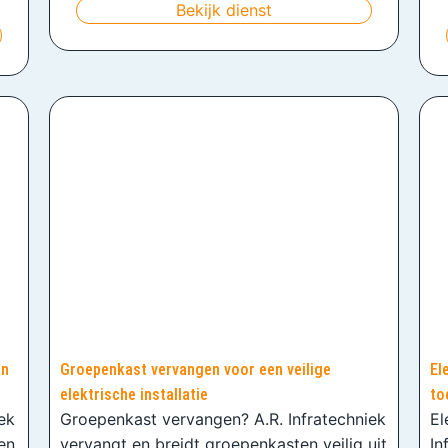
Bekijk dienst
en
Groepenkast vervangen voor een veilige
El
elektrische installatie
to
iek
Groepenkast vervangen? A.R. Infratechniek
El
en
vervangt en breidt groepenkasten veilig uit
In