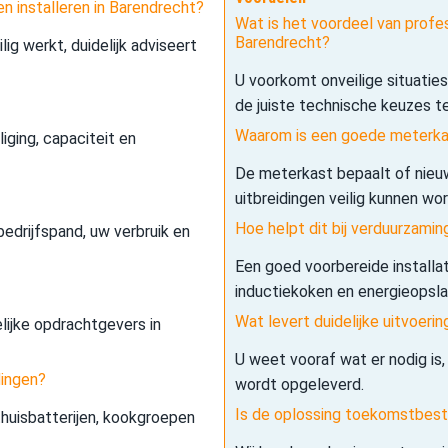
en installeren in Barendrecht?
Wat is het voordeel van profess
Barendrecht?
lig werkt, duidelijk adviseert
U voorkomt onveilige situatie
de juiste technische keuzes t
Waarom is een goede meterkas
iging, capaciteit en
De meterkast bepaalt of nieuw
uitbreidingen veilig kunnen wo
Hoe helpt dit bij verduurzamin
edrijfspand, uw verbruik en
Een goed voorbereide installa
inductiekoken en energieopslag 
Wat levert duidelijke uitvoerin
elijke opdrachtgevers in
U weet vooraf wat er nodig is,
dingen?
wordt opgeleverd.
Is de oplossing toekomstbes
 thuisbatterijen, kookgroepen