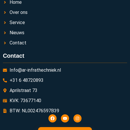
Home
Over ons
Service
Nieuws
Contact
Contact
Info@ar-infrathechniek.nl
+31 6 48720893
Aprilstraat 73
KVK: 73677140
BTW: NL002476597B39