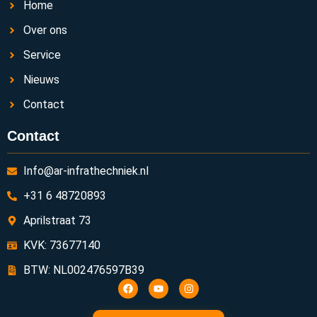
Home
Over ons
Service
Nieuws
Contact
Contact
Info@ar-infrathechniek.nl
+31 6 48720893
Aprilstraat 73
KVK: 73677140
BTW: NL002476597B39