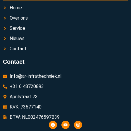
Home
Over ons
Service
Nieuws
Contact
Contact
Info@ar-infrathechniek.nl
+31 6 48720893
Aprilstraat 73
KVK: 73677140
BTW: NL002476597B39