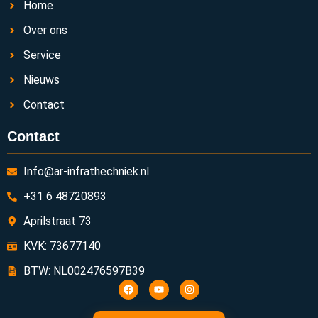
Home
Over ons
Service
Nieuws
Contact
Contact
Info@ar-infrathechniek.nl
+31 6 48720893
Aprilstraat 73
KVK: 73677140
BTW: NL002476597B39