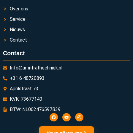
Over ons
Service
Nieuws
Contact
Contact
Info@ar-infrathechniek.nl
+31 6 48720893
Aprilstraat 73
KVK: 73677140
BTW: NL002476597B39
Vraag offerte aan