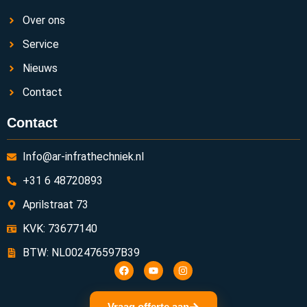
Over ons
Service
Nieuws
Contact
Contact
Info@ar-infrathechniek.nl
+31 6 48720893
Aprilstraat 73
KVK: 73677140
BTW: NL002476597B39
Vraag offerte aan