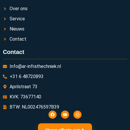
Over ons
Service
Nieuws
Contact
Contact
Info@ar-infrathechniek.nl
+31 6 48720893
Aprilstraat 73
KVK: 73677140
BTW: NL002476597B39
Vraag offerte aan