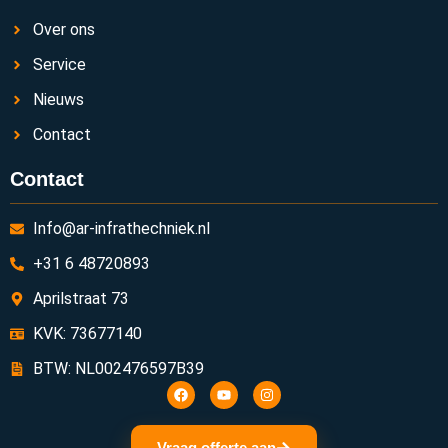
Over ons
Service
Nieuws
Contact
Contact
Info@ar-infrathechniek.nl
+31 6 48720893
Aprilstraat 73
KVK: 73677140
BTW: NL002476597B39
Vraag offerte aan