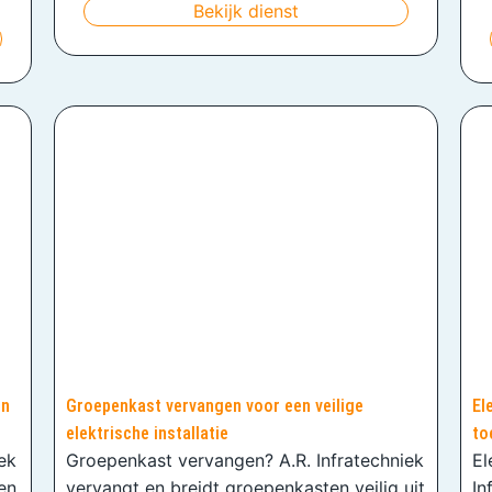
Bekijk dienst
en
Groepenkast vervangen voor een veilige
El
elektrische installatie
to
iek
Groepenkast vervangen? A.R. Infratechniek
El
en
vervangt en breidt groepenkasten veilig uit
In