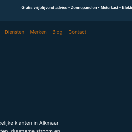
Gratis vrijblijvend advies • Zonnepanelen • Meterkast • Elek
Diensten
Merken
Blog
Contact
kelijke klanten in Alkmaar
sten, duurzame stroom en