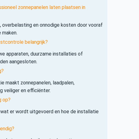
ssioneel zonnepanelen laten plaatsen in
s, overbelasting en onnodige kosten door vooraf
e maken.
tcontrole belangrijk?
e apparaten, duurzame installaties of
rden aangesloten.
g?
tie maakt zonnepanelen, laadpalen,
veiliger en efficiënter.
g op?
 wat er wordt uitgevoerd en hoe de installatie
tendig?