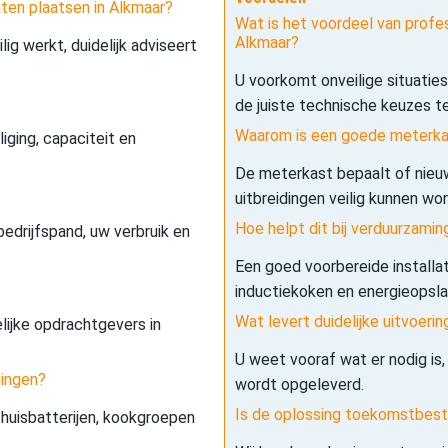
ten plaatsen in Alkmaar?
Wat is het voordeel van profe
Alkmaar?
lig werkt, duidelijk adviseert
U voorkomt onveilige situatie
de juiste technische keuzes t
Waarom is een goede meterkas
iging, capaciteit en
De meterkast bepaalt of nieuw
uitbreidingen veilig kunnen wo
Hoe helpt dit bij verduurzamin
edrijfspand, uw verbruik en
Een goed voorbereide installa
inductiekoken en energieopslag 
Wat levert duidelijke uitvoerin
elijke opdrachtgevers in
U weet vooraf wat er nodig is,
dingen?
wordt opgeleverd.
Is de oplossing toekomstbes
 thuisbatterijen, kookgroepen