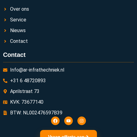
Over ons
Service
Nieuws
Contact
Contact
Info@ar-infrathechniek.nl
+31 6 48720893
Aprilstraat 73
KVK: 73677140
BTW: NL002476597B39
Vraag offerte aan