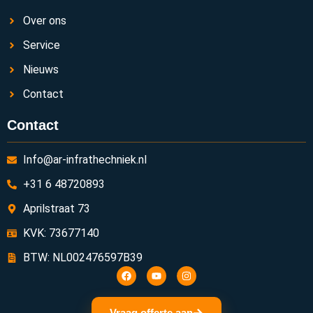
Over ons
Service
Nieuws
Contact
Contact
Info@ar-infrathechniek.nl
+31 6 48720893
Aprilstraat 73
KVK: 73677140
BTW: NL002476597B39
Vraag offerte aan