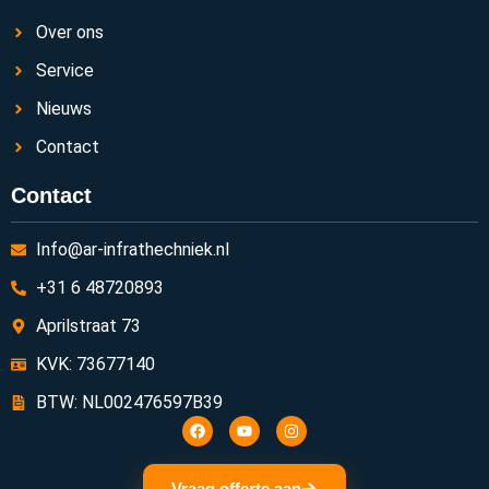
Over ons
Service
Nieuws
Contact
Contact
Info@ar-infrathechniek.nl
+31 6 48720893
Aprilstraat 73
KVK: 73677140
BTW: NL002476597B39
Vraag offerte aan