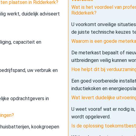
ten plaatsen in Ridderkerk?
Wat is het voordeel van profe
Ridderkerk?
lig werkt, duidelijk adviseert
U voorkomt onveilige situatie
de juiste technische keuzes t
Waarom is een goede meterkas
iging, capaciteit en
De meterkast bepaalt of nieuw
uitbreidingen veilig kunnen wo
Hoe helpt dit bij verduurzamin
edrijfspand, uw verbruik en
Een goed voorbereide installa
inductiekoken en energieopslag 
Wat levert duidelijke uitvoerin
elijke opdrachtgevers in
U weet vooraf wat er nodig is,
dingen?
wordt opgeleverd.
Is de oplossing toekomstbes
 thuisbatterijen, kookgroepen