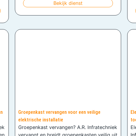
Bekijk dienst
en
Groepenkast vervangen voor een veilige
El
elektrische installatie
to
iek
Groepenkast vervangen? A.R. Infratechniek
El
en
vervangt en breidt groepenkasten veilig uit
In