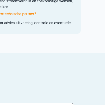
iend stroomverbruik en toekomstige wensen,
e kan.
rotechnische partner?
r advies, uitvoering, controle en eventuele