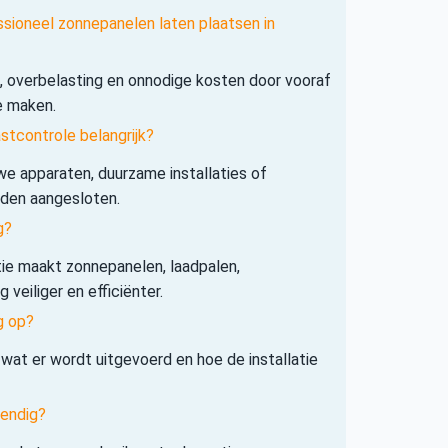
ssioneel zonnepanelen laten plaatsen in
s, overbelasting en onnodige kosten door vooraf
e maken.
tcontrole belangrijk?
e apparaten, duurzame installaties of
rden aangesloten.
g?
tie maakt zonnepanelen, laadpalen,
veiliger en efficiënter.
g op?
 wat er wordt uitgevoerd en hoe de installatie
tendig?