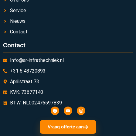
Service
Nieuws
Contact
Contact
Info@ar-infrathechniek.nl
+31 6 48720893
Aprilstraat 73
KVK: 73677140
BTW: NL002476597B39
Vraag offerte aan